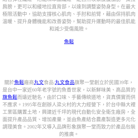
肩膀，更可以和緩地拉直背部，以達到調整姿勢身型。在最大
極限活動中，協助支撐核心肌肉、手肘和前臂，藉由保持肌肉
溫暖、提升身體機能和改善姿勢，幫助提升運動時的最佳肌能
和減少受傷風險。
魚鬆
關於
魚鬆
廠商
丸文
食品:
丸文食品
旗聚一堂創立於民國39年，
是台中一家近60年老字號的魚香世家，以新鮮味美、高品質的
旗魚鬆
而遠近馳名，由於口味、手藝傳統道地，貨真價實而供
不應求。1995年在創辦人梁火村的大力經營下，於台中縣大裡
工業區購置土地，興建近千坪的現代自動化安全衛生廠房，全
面提升產品品質、增加產量，並由魚產結合農產製造更多元化
調理美食。2002年又導入品牌形象旗聚一堂而致力於產品包裝
的推廣。