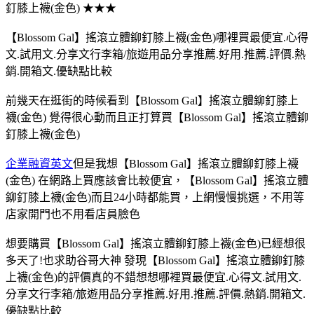
釘膝上襪(金色) ★★★
【Blossom Gal】搖滾立體鉚釘膝上襪(金色)哪裡買最便宜.心得
文.試用文.分享文行李箱/旅遊用品分享推薦.好用.推薦.評價.熱
銷.開箱文.優缺點比較
前幾天在逛街的時候看到【Blossom Gal】搖滾立體鉚釘膝上
襪(金色) 覺得很心動而且正打算買【Blossom Gal】搖滾立體鉚
釘膝上襪(金色)
企業融資英文
但是我想【Blossom Gal】搖滾立體鉚釘膝上襪
(金色) 在網路上買應該會比較便宜，【Blossom Gal】搖滾立體
鉚釘膝上襪(金色)而且24小時都能買，上網慢慢挑選，不用等
店家開門也不用看店員臉色
想要購買【Blossom Gal】搖滾立體鉚釘膝上襪(金色)已經想很
多天了!也求助谷哥大神 發現【Blossom Gal】搖滾立體鉚釘膝
上襪(金色)的評價真的不錯想想哪裡買最便宜.心得文.試用文.
分享文行李箱/旅遊用品分享推薦.好用.推薦.評價.熱銷.開箱文.
優缺點比較