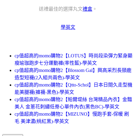
送禮最佳的選擇丸文
禮盒
。
學英文
cp值超高的momo購物2【LOTUS】時尚段染彈力緊身顯
瘦瑜珈跑步七分運動褲(率性藍)-學英文
cp值超高的momo購物2【Blossom Gal】興高采烈長頸鹿
造型短襪(2入組共兩色)-學英文
cp值超高的momo購物2【Qtto-Schol】日本日間久走型機
能美腿襪(褲襪-黑色)-學英文
cp值超高的momo購物2【帕爾堤絲 台灣精品內衣】金豔
美人 金蔥花刺繡低脊心單件內衣(黑色BC)-學英文
cp值超高的momo購物2【MIZUNO】慢跑手套-保暖 刷
毛 美津濃(桃紅黑)-學英文