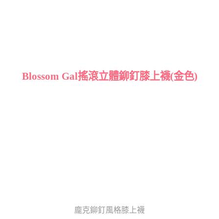
Blossom Gal搖滾立體鉚釘膝上襪(金色)
龐克鉚釘風格膝上襪